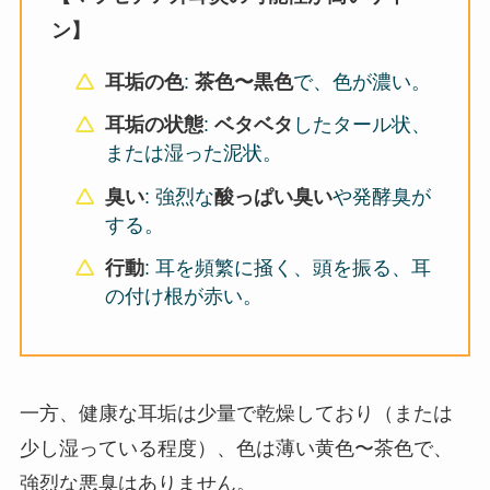
ン】
耳垢の色
:
茶色〜黒色
で、色が濃い。
耳垢の状態
:
ベタベタ
したタール状、
または湿った泥状。
臭い
: 強烈な
酸っぱい臭い
や発酵臭が
する。
行動
: 耳を頻繁に掻く、頭を振る、耳
の付け根が赤い。
一方、健康な耳垢は少量で乾燥しており（または
少し湿っている程度）、色は薄い黄色〜茶色で、
強烈な悪臭はありません。