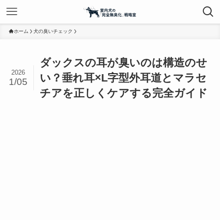
ホーム
犬の臭いチェック
ダックスの耳が臭いのは構造のせ
2026
い？垂れ耳×L字型外耳道とマラセ
1/05
チアを正しくケアする完全ガイド