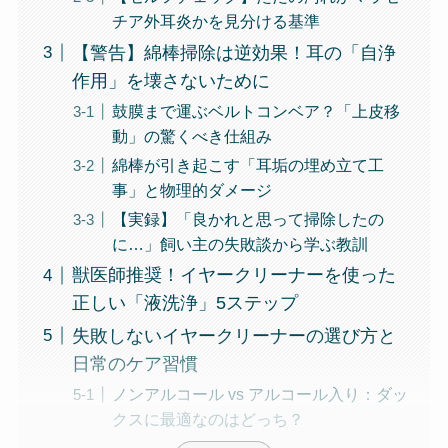
チア外耳炎かを見分ける基準
【警告】綿棒掃除は逆効果！耳の「自浄
作用」を壊さないために
鼓膜まで運ぶベルトコンベア？「上皮移
動」の驚くべき仕組み
綿棒が引き起こす「耳垢の埋め立て工
事」と物理的ダメージ
【実録】「良かれと思って掃除したの
に…」飼い主の失敗談から学ぶ教訓
獣医師推奨！イヤークリーナーを使った
正しい「液洗浄」5ステップ
失敗しないイヤークリーナーの選び方と
日常のケア習慣
ノンアルコール vs アルコール入り：ダッ
クスに最適なのはどっち？