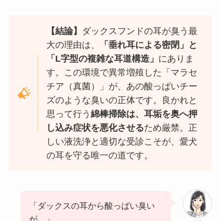
【結論】
ダックスフンドの耳が臭う最
大の理由は、
「垂れ耳による密閉」と
「L字型の複雑な耳道構造」
にありま
す。この環境で異常増殖した「マラセ
チア（真菌）」が、あの酸っぱいチー
ズのような臭いの正体です。良かれと
思って行う
綿棒掃除は、耳垢を奥へ押
し込み症状を悪化させる
ため厳禁。正
しい液洗浄と適切な受診こそが、愛犬
の耳を守る唯一の道です。
「ダックスの耳から酸っぱい臭い
が…」