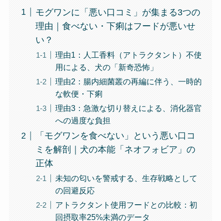
モグワンに「悪い口コミ」が集まる3つの
理由｜食べない・下痢はフードが悪いせ
い？
理由1：人工香料（アトラクタント）不使
用による、犬の「新奇恐怖」
理由2：腸内細菌叢の再編に伴う、一時的
な軟便・下痢
理由3：急激な切り替えによる、消化器官
への過度な負担
「モグワンを食べない」という悪い口コ
ミを解剖｜犬の本能「ネオフォビア」の
正体
未知の匂いを警戒する、生存戦略として
の回避反応
アトラクタント使用フードとの比較：初
回摂取率25%未満のデータ