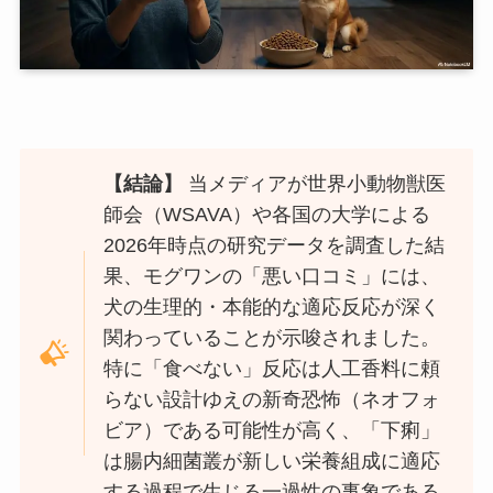
【結論】
当メディアが世界小動物獣医
師会（WSAVA）や各国の大学による
2026年時点の研究データを調査した結
果、モグワンの「悪い口コミ」には、
犬の生理的・本能的な適応反応が深く
関わっていることが示唆されました。
特に「食べない」反応は人工香料に頼
らない設計ゆえの新奇恐怖（ネオフォ
ビア）である可能性が高く、「下痢」
は腸内細菌叢が新しい栄養組成に適応
する過程で生じる一過性の事象である