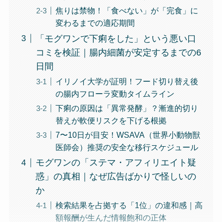
焦りは禁物！「食べない」が「完食」に
変わるまでの適応期間
「モグワンで下痢をした」という悪い口
コミを検証｜腸内細菌が安定するまでの6
日間
イリノイ大学が証明！フード切り替え後
の腸内フローラ変動タイムライン
下痢の原因は「異常発酵」？漸進的切り
替えが軟便リスクを下げる根拠
7〜10日が目安！WSAVA（世界小動物獣
医師会）推奨の安全な移行スケジュール
モグワンの「ステマ・アフィリエイト疑
惑」の真相｜なぜ広告ばかりで怪しいの
か
検索結果を占拠する「1位」の違和感｜高
額報酬が生んだ情報飽和の正体