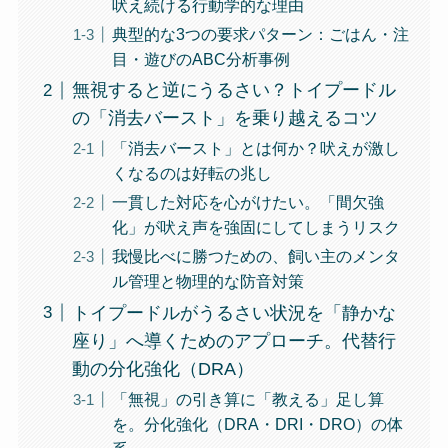
吠え続ける行動学的な理由
典型的な3つの要求パターン：ごはん・注
目・遊びのABC分析事例
無視すると逆にうるさい？トイプードル
の「消去バースト」を乗り越えるコツ
「消去バースト」とは何か？吠えが激し
くなるのは好転の兆し
一貫した対応を心がけたい。「間欠強
化」が吠え声を強固にしてしまうリスク
我慢比べに勝つための、飼い主のメンタ
ル管理と物理的な防音対策
トイプードルがうるさい状況を「静かな
座り」へ導くためのアプローチ。代替行
動の分化強化（DRA）
「無視」の引き算に「教える」足し算
を。分化強化（DRA・DRI・DRO）の体