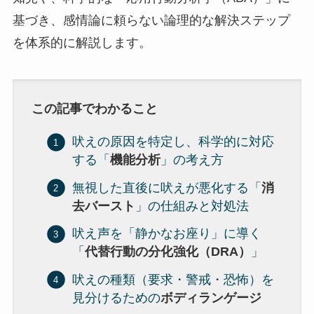
基づき、感情論に頼らない論理的な解決ステップ
を体系的に解説します。
この記事でわかること
吠えの原因を特定し、科学的に対応
する「
機能分析
」の考え方
無視した直後に吠えが悪化する「
消
去バースト
」の仕組みと対処法
吠え声を「静かなお座り」に導く
「
代替行動の分化強化（DRA）
」
吠えの種類（要求・警戒・恐怖）を
見分けるための
ボディランゲージ