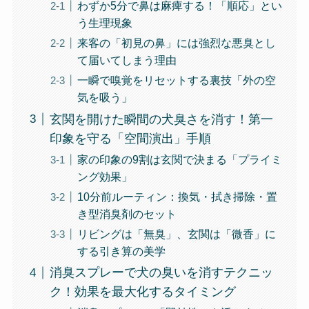
わずか5分で鼻は麻痺する！「順応」とい
う生理現象
来客の「初見の鼻」には強烈な悪臭とし
て届いてしまう理由
一瞬で嗅覚をリセットする裏技「外の空
気を吸う」
玄関を開けた瞬間の犬臭さを消す！第一
印象を守る「空間演出」手順
家の印象の9割は玄関で決まる「プライミ
ング効果」
10分前ルーティン：換気・拭き掃除・置
き型消臭剤のセット
リビングは「無臭」、玄関は「微香」に
する引き算の美学
消臭スプレーで犬の臭いを消すテクニッ
ク！効果を最大化するタイミング