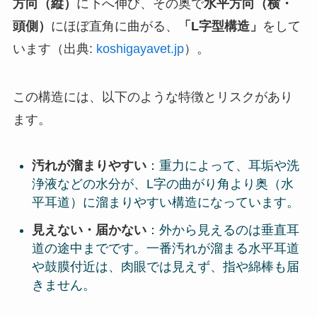
方向（縦）
に下へ伸び、その奥で
水平方向（横・
頭側）
にほぼ直角に曲がる、
「L字型構造」
をして
います（出典:
koshigayavet.jp
）。
この構造には、以下のような特徴とリスクがあり
ます。
汚れが溜まりやすい
：重力によって、耳垢や洗
浄液などの水分が、L字の曲がり角より奥（水
平耳道）に溜まりやすい構造になっています。
見えない・届かない
：外から見えるのは垂直耳
道の途中までです。一番汚れが溜まる水平耳道
や鼓膜付近は、肉眼では見えず、指や綿棒も届
きません。